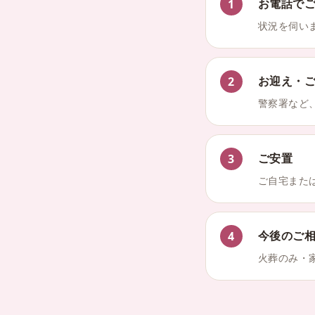
お電話で
1
状況を伺い
お迎え・
2
警察署など
ご安置
3
ご自宅また
今後のご
4
火葬のみ・