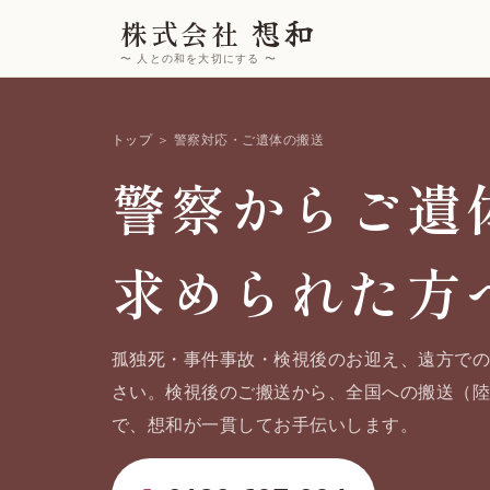
想和
株式会社
〜 人との和を大切にする 〜
トップ
＞ 警察対応・ご遺体の搬送
警察からご遺
求められた方
孤独死・事件事故・検視後のお迎え、遠方で
さい。検視後のご搬送から、全国への搬送（
で、想和が一貫してお手伝いします。