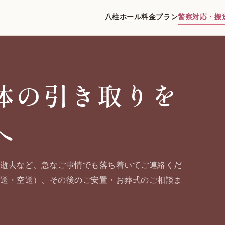
八柱ホール
料金プラン
警察対応・搬
体の引き取りを
へ
の逝去など、急なご事情でも落ち着いてご連絡くだ
陸送・空送）、その後のご安置・お葬式のご相談ま