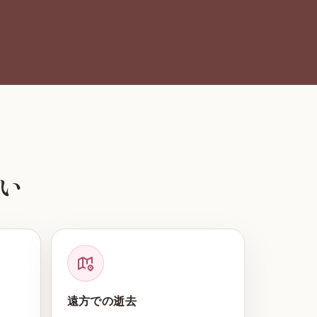
い
遠方での逝去