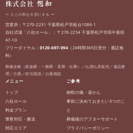
想和
株式会社
〜 人との和を大切にする 〜
営業所：〒270-2231 千葉県松戸市稔台1086-1
自社式場「八柱ホール」：〒270-2254 千葉県松戸市田中新田
47-10
フリーダイヤル：
0120-697-094
（24時間365日受付・通話無
料）
葬儀全般（家族葬・一般葬・直葬・社葬）／仏壇仏具販売／遺品整
理／介護／終活相談／お墓相談
メニュー
ご参考
トップ
納棺の儀・湯かん
八柱ホール
事前に決めておきたい5つのこ
料金プラン
と
警察対応・搬送
葬儀後のアフターサポート
対応エリア
プライバシーポリシー